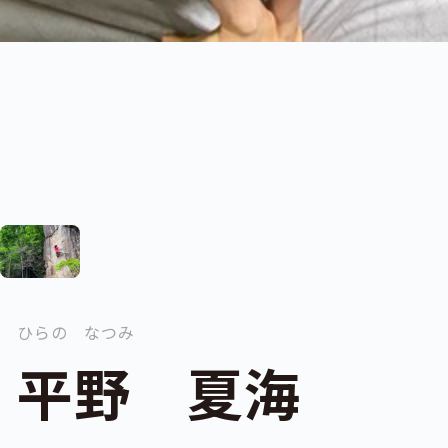
ひらの なつみ
平野 夏海