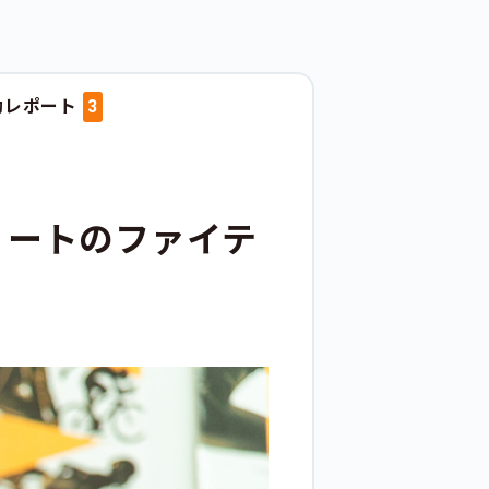
動レポート
3
リートのファイテ