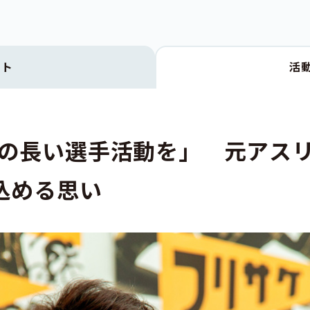
クト
活
「息の長い選手活動を」 元アス
込める思い