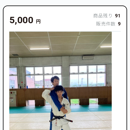
商品残り
91
5,000
円
販売件数
9