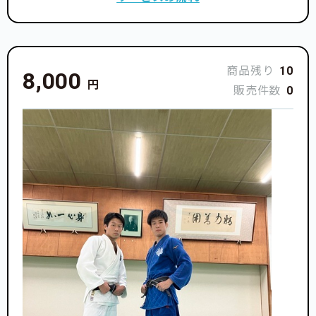
商品残り
10
8,000
円
販売件数
0