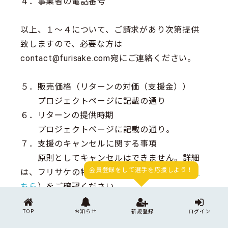
４．事業者の電話番号
以上、１～４について、ご請求があり次第提供
致しますので、必要な方は
contact@furisake.com宛にご連絡ください。
５．販売価格（リターンの対価（支援金））
プロジェクトページに記載の通り
６．リターンの提供時期
プロジェクトページに記載の通り。
７．支援のキャンセルに関する事項
原則としてキャンセルはできません。詳細
会員登録をして選手を応援しよう！
は、フリサケの特定商取引法表記のページ（
こ
ちら
）をご確認ください。
TOP
お知らせ
新規登録
ログイン
８．リターンの対価（支援金）の支払い時期、