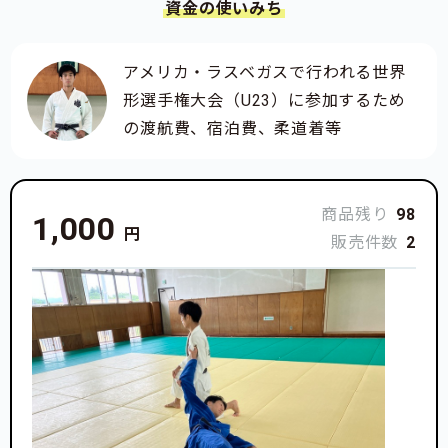
資金の使いみち
アメリカ・ラスベガスで行われる世界
形選手権大会（U23）に参加するため
の渡航費、宿泊費、柔道着等
商品残り
98
1,000
円
販売件数
2