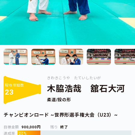
きわきこうや たていしたいが
現在参加数
木脇浩哉 舘石大河
23
柔道/投の形
チャンピオンロード ~世界形選手権大会（U23）~
目標金額
900,000円
残り
終了
達成率
20%