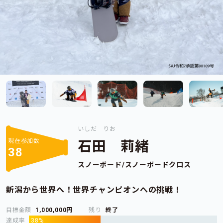
いしだ りお
現在参加数
石田 莉緒
38
スノーボード/スノーボードクロス
新潟から世界へ！世界チャンピオンへの挑戦！
目標金額
1,000,000円
残り
終了
達成率
38%