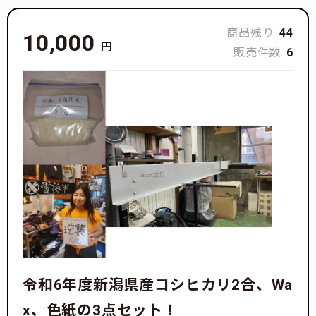
商品残り
44
10,000
円
販売件数
6
令和6年度新潟県産コシヒカリ2合、Wa
x、色紙の3点セット！