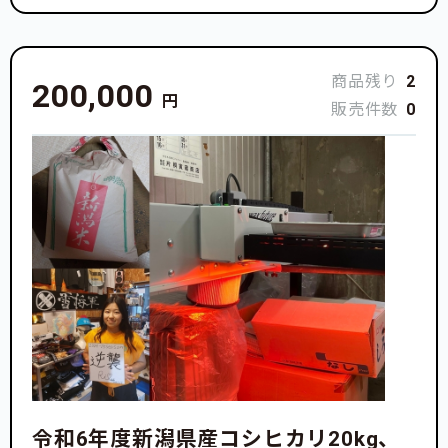
商品残り
2
200,000
円
販売件数
0
令和6年度新潟県産コシヒカリ20kg、