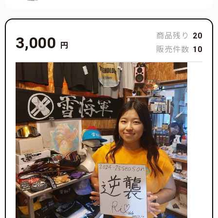
商品残り
20
3,000
円
販売件数
10