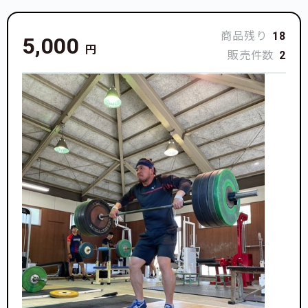
商品残り
18
5,000
円
販売件数
2