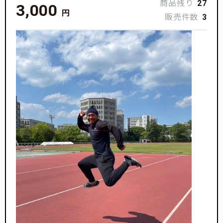
商品残り
27
3,000
円
販売件数
3