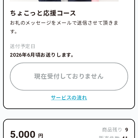
・第74回全国高等学校スケート選手権大会 男子 1
3位
ちょこっと応援コース
・第58回中部フィギュアスケート選手権大会 選手
お礼のメッセージをメールで送信させて頂きま
権クラス男子 優勝
す。
送付予定日
＜プロジェクトを始める理由＞
2026年6月頃お送りします。
毎年7月〜9月は石川県のアイスリンクが開いていな
現在受付しておりません
いため、新潟県新潟市のアイスリンク付近にアパート
を借りて合宿を行ってきました。
サービスの流れ
2025年8月、石川県で記録的な大雨が降りました。こ
の大雨の影響で健民スポレクプラザの製氷機などの機
械が水没し、使えなくなってしまいました。
商品残り
9
5,000
今シーズンは石川県で滑るのはもう無理かもしれない
円