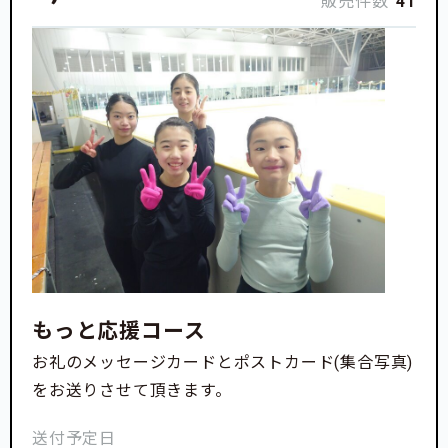
販売件数
41
と不安に思っていましたが、健民スポレクプラザは、
2026年3月中にアイスリンク再開を目指して修繕して
くださることになり、クラブ員一同本当に感謝してい
ます。
もっと応援コース
お礼のメッセージカードとポストカード(集合写真)
をお送りさせて頂きます。
石川県で滑ることができない今この期間、それでも頑
送付予定日