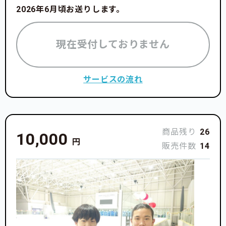
張って練習してくれている選手たちにどうすればもっ
2026年6月頃お送りします。
と練習させてあげることができるだろうか、負担を減
らせるだろうかと考えた結果、週末だけでも練習をた
現在受付しておりません
くさんできるように再び新潟県でアパートを借りるこ
とにしました。
サービスの流れ
夏の合宿の際もレッスン代や貸し切り代、アパート
代、交通費、光熱費などの料金がかかるのですが、今
シーズンは3月までその状況を維持しなければなら
ず、そしてまた来シーズンの夏合宿が始まるため更に
商品残り
26
10,000
円
出費がかさんでしまいます。
販売件数
14
2024年の能登半島地震の際は、練習中に地震アラー
トが鳴るなか、恐怖でみんなで中央に集まり縮こまっ
て耐えたこともありました。能登の人たちに勇気や元
気が出るよう祈りながら、自分たちに何ができるのか