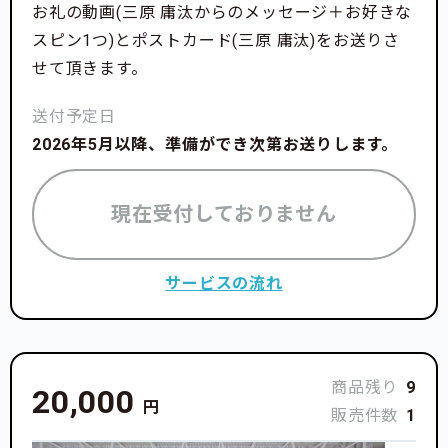
お礼の動画(三原 庸汰からのメッセージ＋お好きな
スピン1つ)とポストカード(三原 庸汰)をお送りさ
せて頂きます。
送付予定日
2026年5月以降、準備ができ次第お送りします。
現在受付しておりません
サービスの流れ
＜資金の使い道＞
商品残り
9
20,000
円
選手のトレーニング・合宿費用
販売件数
1