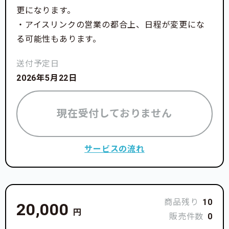
このクラウドファンディングで、環境が整っていなく
更になります。
ても力を合わせれば頑張れるということを皆さんにお
・アイスリンクの営業の都合上、日程が変更にな
伝えしていきたいです。
る可能性もあります。
またこのアクシデントを乗り越えた時、子どもたちが
送付予定日
どのように成長して行くのかもぜひ一緒に見守って頂
2026年5月22日
きたいです。
現在受付しておりません
サービスの流れ
商品残り
10
20,000
円
販売件数
0