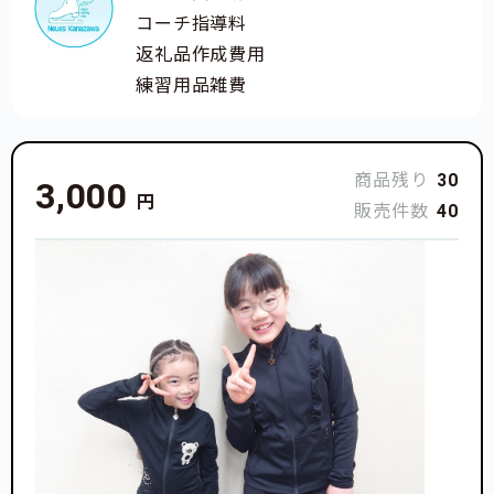
コーチ指導料
現在4歳〜大人の方まで練習を頑張っています。全日
返礼品作成費用
本選手権や世界大会出場を目指しています。
練習用品雑費
＜戦績＞
・第23回全日本ノービス選手権大会 ノービスA男
商品残り
30
3,000
子 23位
円
販売件数
40
・第77回冬季栃木国民体育大会 少年男子 20位
・第42回全国中学校スケート競技大会 9位
・第91回全日本Jr選手権大会 男子 23位
・特別国民体育大会 男子 13位
・第43回全国中学校スケート競技大会 女子 出
場
・第74回全国高等学校スケート選手権大会 男子
７位入賞