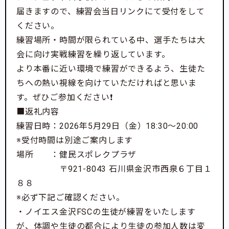
届きますので、練習会当日リンクにて受付をして
ください。
練習場所・時間が限られている中、選手たちは大
会に向け実戦練習を繰り返しています。
より本番に近い環境で練習ができるよう、生徒た
ちへの熱い視線を向けていただければと思いま
す。ぜひご参加ください❗️
■返礼内容
練習日時：2026年5月29日（金）18:30～20:00
※受付時間は別途ご案内します
場所 ：健民スポレクプラザ
〒921-8043 石川県金沢市西泉６丁目１
８８
※必ず下記ご確認ください。
・ノイエス金沢FSCの生徒が練習をいたします
＼ この選手を応援したい ! ／
が、体調や生徒の都合により生徒の参加人数は変