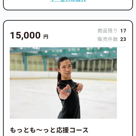
フィギュアスケートで少しでも多く活躍し、勇気や元
気を出してもらえるように頑張っていくこと、またい
つも支援や応援をしてくれる方々に感謝を伝えて行こ
うと決めました。
商品残り
17
15,000
円
販売件数
23
そうやって1つずつ一緒に乗り越えてきた私たちです
が、それでも負担は大きく、頑張り続けてくれる選手
たちに少しでも多く練習させてあげたいという気持ち
から、今回このプロジェクトを始めようと決心しまし
た。
少しでも多く氷上練習や陸上トレーニングができるよ
う、ご協力をお願いします。
もっとも〜っと応援コース