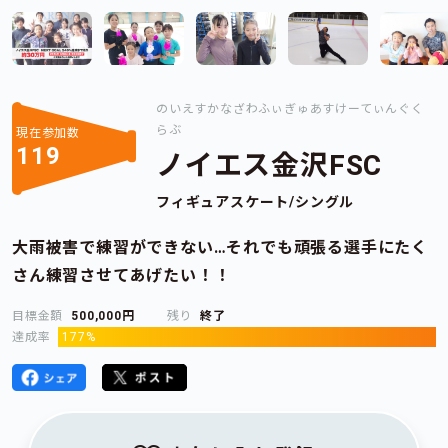
のいえすかなざわふぃぎゅあすけーてぃんぐく
らぶ
現在参加数
119
ノイエス金沢FSC
フィギュアスケート/シングル
大雨被害で練習ができない…それでも頑張る選手にたく
さん練習させてあげたい！！
目標金額
500,000円
残り
終了
達成率
177%