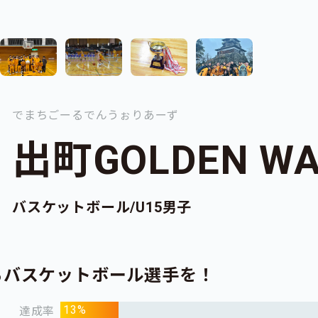
でまちごーるでんうぉりあーず
出町GOLDEN WA
バスケットボール/U15男子
るバスケットボール選手を！
13%
達成率