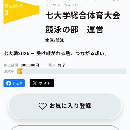
えいのぶ うんえい
現在参加数
3
七大学総合体育大会
競泳の部 運営
水泳/競泳
七大戦2026 ― 受け継がれる熱、つながる想い。
目標金額
300,000円
残り
終了
達成率
5%
お気に入り登録