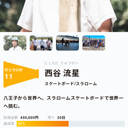
にしたに りゅうせい
現在参加数
西谷 流星
11
スケートボード/スラローム
八王子から世界へ。スラロームスケートボードで世界一
へ挑む。
目標金額
400,000円
残り
20日
達成率
48%