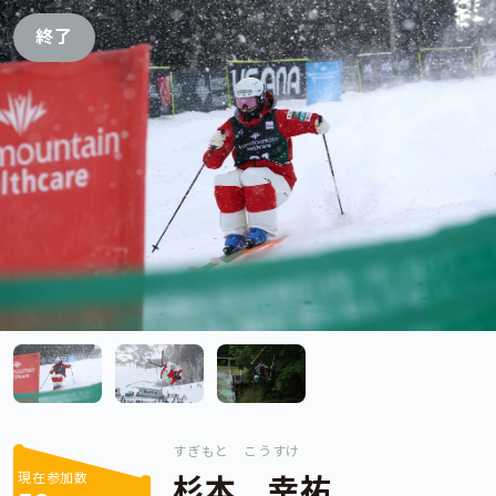
終了
すぎもと こうすけ
現在参加数
杉本 幸祐