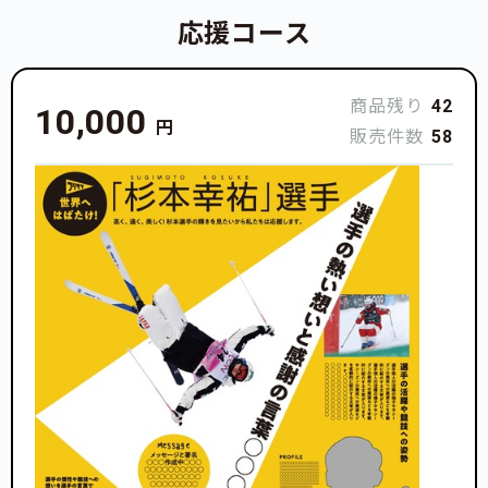
応援コース
商品残り
42
10,000
円
販売件数
58