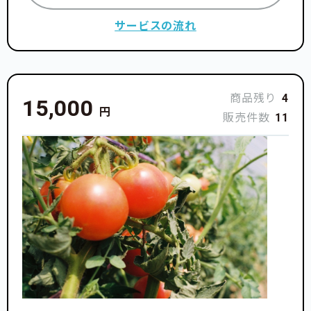
サービスの流れ
商品残り
4
15,000
円
販売件数
11