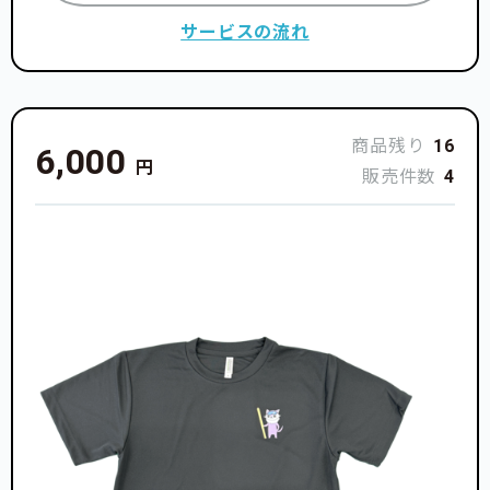
サービスの流れ
商品残り
16
6,000
円
販売件数
4