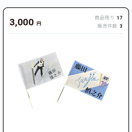
商品残り
17
3,000
円
販売件数
3