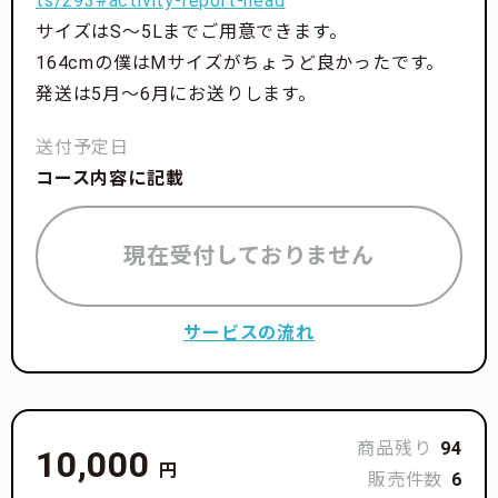
ts/293#activity-report-head
サイズはS〜5Lまでご用意できます。
164cmの僕はMサイズがちょうど良かったです。
発送は5月〜6月にお送りします。
送付予定日
コース内容に記載
現在受付しておりません
サービスの流れ
商品残り
94
10,000
円
販売件数
6