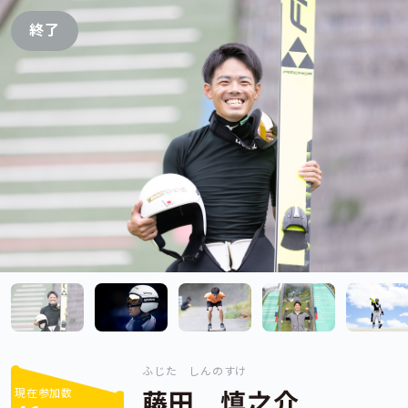
終了
ふじた しんのすけ
現在参加数
藤田 慎之介