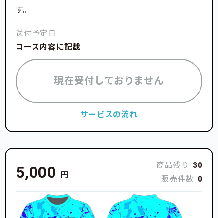
す。
送付予定日
コース内容に記載
現在受付しておりません
サービスの流れ
商品残り
30
5,000
円
販売件数
0