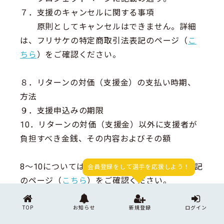
７．支援のキャンセルに関する事項
原則としてキャンセルはできません。詳細
は、フリサケの特定商取引法表記のページ（
こ
ちら
）をご確認ください。
８．リターンの対価（支援金）の支払い時期、
方法
９．支援申込みの期限
10．リターンの対価（支援金）以外に支援者が
負担すべき金銭、その内容およびその額
8～10については、フリサケの特定商取引法表記
会員登録をして選手を応援しよう！
のページ（
こちら
）をご確認ください。
TOP
お知らせ
新規登録
ログイン