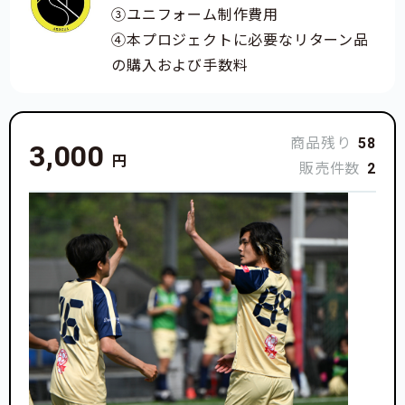
③ユニフォーム制作費用
④本プロジェクトに必要なリターン品
の購入および手数料
商品残り
58
3,000
円
販売件数
2