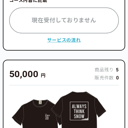
コース内容に記載
現在受付しておりません
サービスの流れ
商品残り
5
50,000
円
販売件数
0