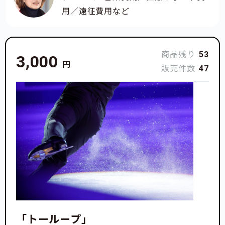
用／遠征費用など
商品残り
53
3,000
円
販売件数
47
「トーループ」