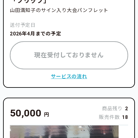
「フリップ」
山田満知子のサイン入り大会パンフレット
送付予定日
2026年4月までの予定
現在受付しておりません
サービスの流れ
商品残り
2
50,000
円
販売件数
18