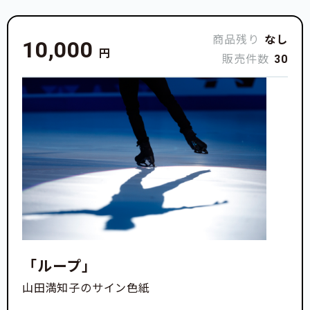
商品残り
なし
10,000
円
販売件数
30
「ループ」
山田満知子のサイン色紙