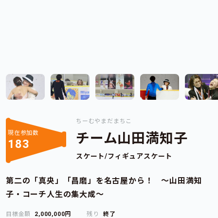
ちーむやまだまちこ
現在参加数
チーム山田満知子
183
スケート/フィギュアスケート
第二の「真央」「昌磨」を名古屋から！ ～山田満知
子・コーチ人生の集大成～
目標金額
2,000,000円
残り
終了