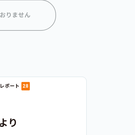
おりません
動レポート
28
より