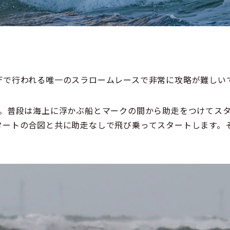
デで行われる唯一のスラロームレースで非常に攻略が難しい
す。普段は海上に浮かぶ船とマークの間から助走をつけてス
タートの合図と共に助走なしで飛び乗ってスタートします。