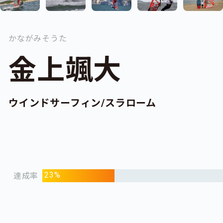
かながみそうた
金上颯大
ウインドサーフィン/スラローム
23%
達成率