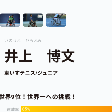
いのうえ ひろふみ
井上 博文
車いすテニス/ジュニア
世界9位！世界一への挑戦！
85%
達成率