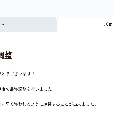
クト
活
調整
がとうございます！
手権の最終調整を行いました．
べく早く終われるように練習することが出来ました．