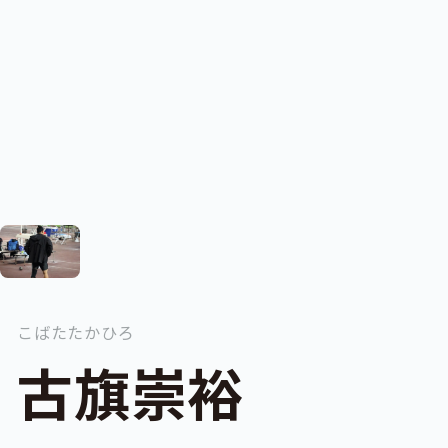
こばたたかひろ
古旗崇裕