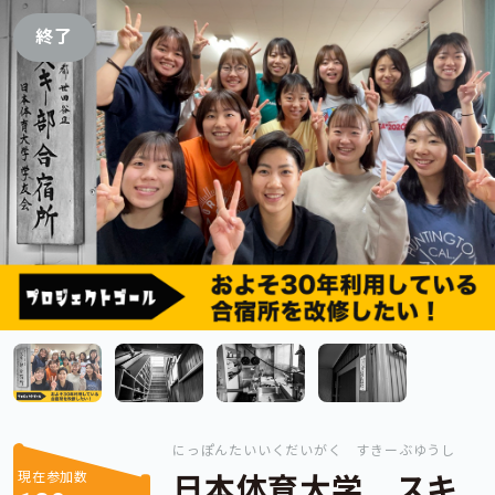
終了
にっぽんたいいくだいがく すきーぶゆうし
現在参加数
日本体育大学 スキ