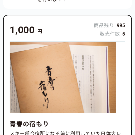
商品残り
995
1,000
円
販売件数
5
青春の宿もり
スキー部合宿所になる前に利用していた日体大レ