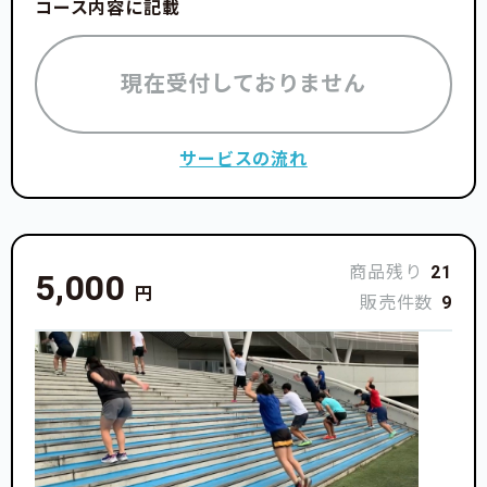
コース内容に記載
現在受付しておりません
サービスの流れ
商品残り
21
5,000
円
販売件数
9