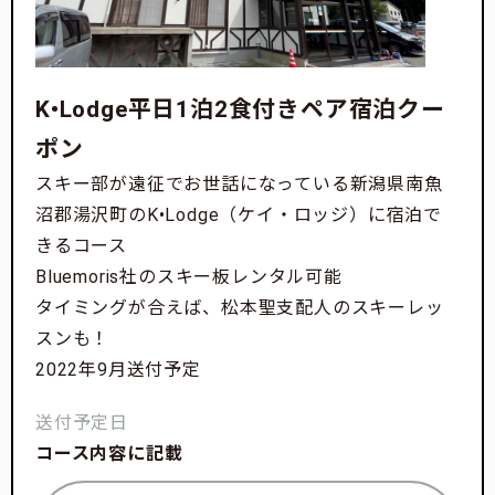
K•Lodge平日1泊2食付きペア宿泊クー
ポン
スキー部が遠征でお世話になっている新潟県南魚
沼郡湯沢町のK•Lodge（ケイ・ロッジ）に宿泊で
きるコース
Bluemoris社のスキー板レンタル可能
タイミングが合えば、松本聖支配人のスキーレッ
スンも！
2022年9月送付予定
送付予定日
コース内容に記載