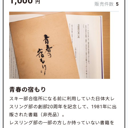
1,000
円
販売件数
5
【このプロジェクトで挑戦したいこと】
女子合宿所の復活プロジェクトです。
1993〜2013年まで、世田谷にあるスキー部の合宿所
は本学スキー部女子が使用していました。
その後、男子合宿所に変更して、本年3月まで利用し
ておりましたが、この4月からは女子合宿所に改修し
て受け入れすることにしました。
しかし、現実に予算はなく、部長が個人で約500万円
青春の宿もり
借受し、さらに改修も計画の50%の状況です。
スキー部合宿所になる前に利用していた日体大レ
改修を完了するためにはあと400万円が必要です！
スリング部の創部20周年を記念して、1981年に出
版された書籍（非売品）。
ぜひ女子合宿所の復活にご支援ください。
レスリング部の一部の方しか持っていない書籍を