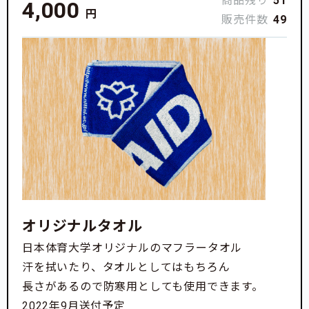
商品残り
51
4,000
円
販売件数
49
第2章
【合宿所の歴史〜引き継いだ思い〜vol.1】
(4月
14日更新）
第3章
【合宿所の歴史〜引き継いだ思い〜vol.2】
(4月
21日更新）
オリジナルタオル
最終章
【合宿所の歴史〜次世代へつなぐ〜】
(4月28
日本体育大学オリジナルのマフラータオル
日更新）
汗を拭いたり、タオルとしてはもちろん
長さがあるので防寒用としても使用できます。
【プロジェクトオーナー紹介】
2022年9月送付予定