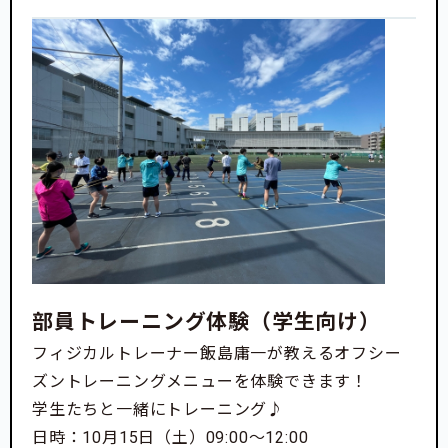
【合宿所の歴史】
部員トレーニング体験（学生向け）
1960(昭和35)年世田谷区深沢のパン屋さんの軒先に
「借家あり、ただし学生に限る」の段ボール紙がぶら
フィジカルトレーナー飯島庸一が教えるオフシー
下げられました。
ズントレーニングメニューを体験できます！
これがその後500名余りの部員が住まいし、「日本体
学生たちと一緒にトレーニング♪
育大学レスリング合宿所」の前身となる、学生アパー
日時：10月15日（土）09:00〜12:00