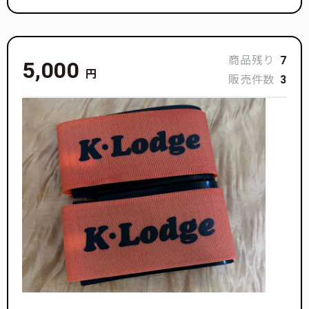
商品残り
7
5,000
円
販売件数
3