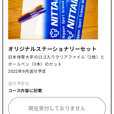
＜メンバーのご紹介＞
竹腰 誠
日本体育大学スキー部部長
自己紹介はこちら
池田 麻里
(平成10年度卒)
オリジナルステーショナリーセット
Kiroro SKI & SNOWBOARD ACADEMY 所属プロスキ
日本体育大学のロゴ入りクリアファイル（2枚）と
ーヤー
ボールペン（3本）のセット
自己紹介はこちら
2022年9月送付予定
渡辺 孝司
送付予定日
日本体育大学 学友会スキー部 監督
コース内容に記載
自己紹介はこちら
現在受付しておりません
唐木永乃