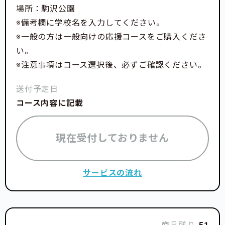
トの始まりでした。
場所：駒沢公園
※備考欄に学校名を入力してください。
レスリング部合宿所としてはクラブの練習拠点が横浜
※一般の方は一般向けの応援コースをご購入くださ
健志台キャンパスに移動する1992(平成4)年まで運用
い。
され、合宿所からは多くの学生が巣立ちました。
※注意事項はコース選択後、必ずご確認ください。
翌年からスキー部合宿所として、歴史を引き継ぎ、初
送付予定日
めは女子合宿所として、2022(令和3)年3月までは男
コース内容に記載
子合宿所として使用してまいりました。
歴史の詳細は順次、活動レポートにて上げさせていた
現在受付しておりません
だきます。
第1章
【合宿所の歴史〜はじまり〜】
サービスの流れ