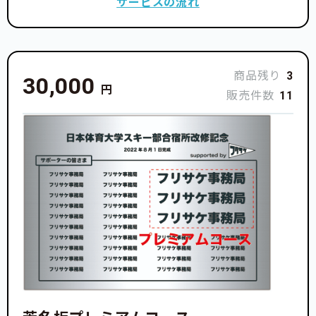
サービスの流れ
商品残り
3
30,000
円
販売件数
11