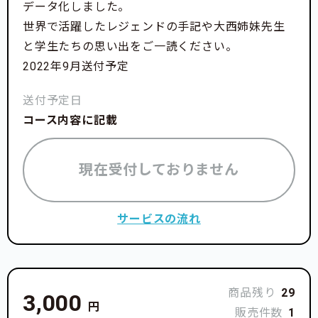
データ化しました。
【現在改修した部分】
世界で活躍したレジェンドの手記や大西姉妹先生
・2F居室：1部屋から4部屋に分割
と学生たちの思い出をご一読ください。
・2Fバストイレ：シャワー2つのみだったところにバ
2022年9月送付予定
スタブを設置、トイレは和式を洋式に変更
・1F玄関：カメラ付きインターホン設置、鍵交換 ・2
送付予定日
F：各種配線、配管工事
コース内容に記載
【プロジェクトで集まった支援金の活用について】
合宿所開設当初から利用している3F炊事場のほか、
現在受付しておりません
共有スペースの補修などを想定しています。
※目標金額を達成しなかった場合は、施工会社と相談
サービスの流れ
の上、終了時点の支援総額分の改修を行います。
※メインの3F改修以外の箇所も補修をしないといけな
いため、このプロジェクトでいただいた金額は全額合
宿所の補修に活用します。
商品残り
29
3,000
円
販売件数
1