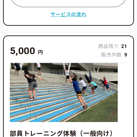
日本体育大学スキー部OG
自己紹介はこちら
サービスの流れ
井川珠実
日本体育大学スキー部マネージャー
自己紹介はこちら
商品残り
21
5,000
円
販売件数
9
＼ この選手を応援したい ! ／
サポーターになる
部員トレーニング体験（一般向け）