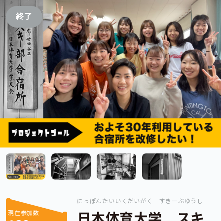
終了
にっぽんたいいくだいがく すきーぶゆうし
現在参加数
日本体育大学 スキ