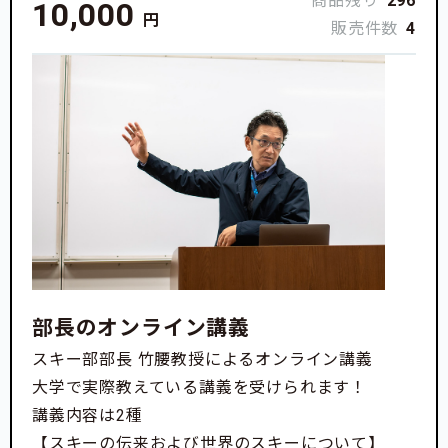
商品残り
296
10,000
円
販売件数
4
部長のオンライン講義
スキー部部長 竹腰教授によるオンライン講義
大学で実際教えている講義を受けられます！
講義内容は2種
【スキーの伝来および世界のスキーについて】