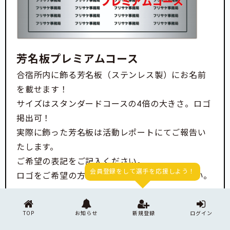
芳名板プレミアムコース
合宿所内に飾る芳名板（ステンレス製）にお名前
を載せます！
サイズはスタンダードコースの4倍の大きさ。ロゴ
掲出可！
実際に飾った芳名板は活動レポートにてご報告い
たします。
ご希望の表記をご記入ください。
会員登録をして選手を応援しよう！
ロゴをご希望の方は"ロゴ希望"とご記入ください。
送付予定日
コース内容に記載
TOP
お知らせ
新規登録
ログイン