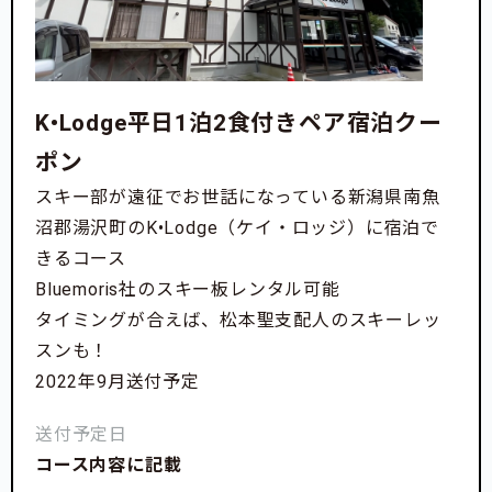
K•Lodge平日1泊2食付きペア宿泊クー
ポン
スキー部が遠征でお世話になっている新潟県南魚
沼郡湯沢町のK•Lodge（ケイ・ロッジ）に宿泊で
きるコース
Bluemoris社のスキー板レンタル可能
タイミングが合えば、松本聖支配人のスキーレッ
スンも！
2022年9月送付予定
送付予定日
コース内容に記載