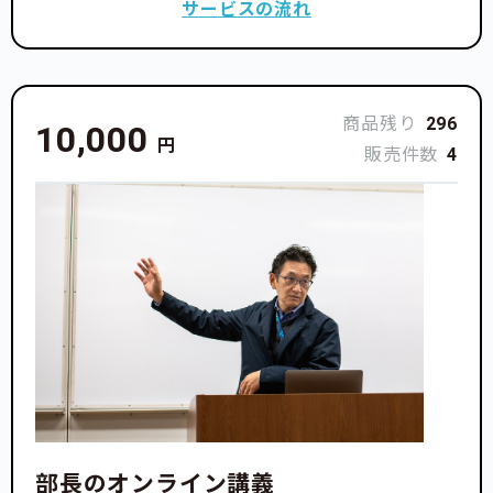
サービスの流れ
商品残り
296
10,000
円
販売件数
4
部長のオンライン講義