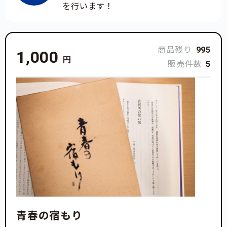
を行います！
商品残り
995
1,000
円
販売件数
5
青春の宿もり