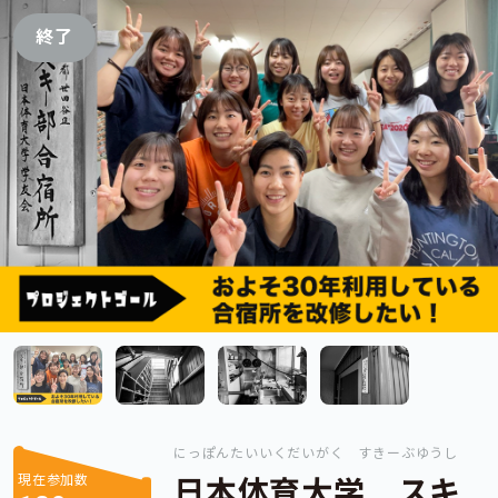
終了
にっぽんたいいくだいがく すきーぶゆうし
現在参加数
日本体育大学 スキ