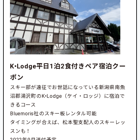
K•Lodge平日1泊2食付きペア宿泊クー
ポン
スキー部が遠征でお世話になっている新潟県南魚
沼郡湯沢町のK•Lodge（ケイ・ロッジ）に宿泊で
きるコース
Bluemoris社のスキー板レンタル可能
タイミングが合えば、松本聖支配人のスキーレッ
スンも！
2022年9月送付予定