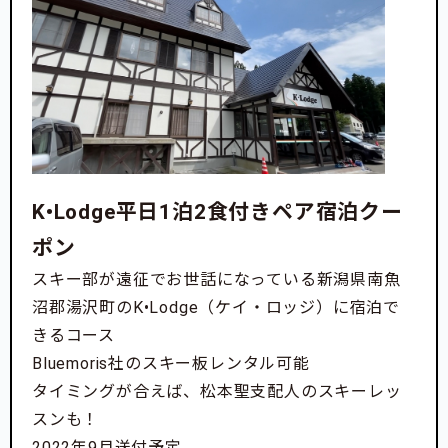
K•Lodge平日1泊2食付きペア宿泊クー
ポン
スキー部が遠征でお世話になっている新潟県南魚
沼郡湯沢町のK•Lodge（ケイ・ロッジ）に宿泊で
きるコース
Bluemoris社のスキー板レンタル可能
タイミングが合えば、松本聖支配人のスキーレッ
スンも！
2022年9月送付予定