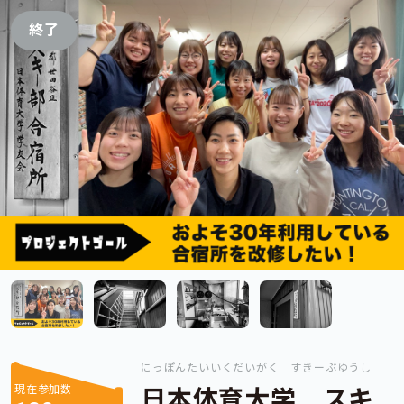
終了
にっぽんたいいくだいがく すきーぶゆうし
現在参加数
日本体育大学 スキ