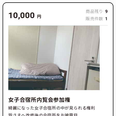
商品残り
9
10,000
円
販売件数
1
女子合宿所内覧会参加権
綺麗になった女子合宿所の中が見られる権利
皆さまへ改修後の合宿所をお披露目