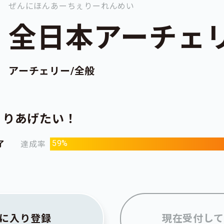
ぜんにほんあーちぇりーれんめい
全日本アーチェ
アーチェリー/全般
くりあげたい！
59%
了
達成率
に入り登録
現在受付して