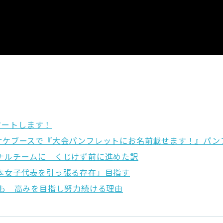
スタートします！
サケブースで『大会パンフレットにお名前載せます！』パン
ナルチームに くじけず前に進めた訳
本女子代表を引っ張る存在」目指す
去も 高みを目指し努力続ける理由