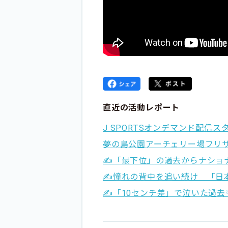
直近の活動レポート
J SPORTSオンデマンド配信
夢の島公園アーチェリー場フリ
✍️「最下位」の過去からナショ
✍️憧れの背中を追い続け 「日
✍️「10センチ差」で泣いた過