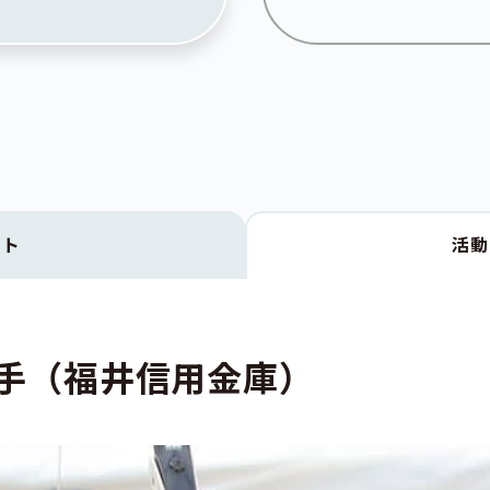
クト
活
選手（福井信用金庫）